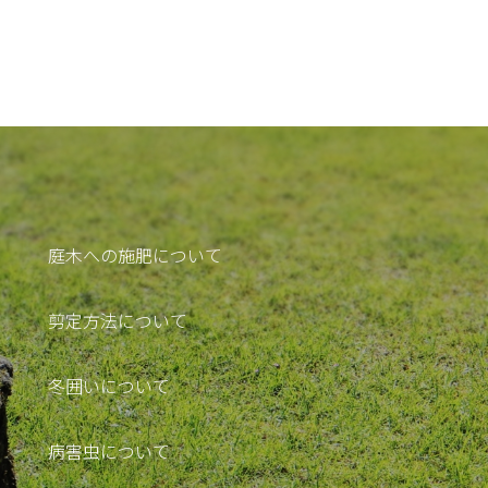
庭木への施肥について
剪定方法について
冬囲いについて
病害虫について